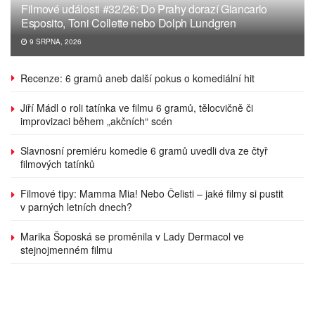
Filmové události #32/26: Do Prahy dorazí Giancarlo
Esposito, Toni Collette nebo Dolph Lundgren
9 SRPNA, 2026
Recenze: 6 gramů aneb další pokus o komediální hit
Jiří Mádl o roli tatínka ve filmu 6 gramů, tělocvičně či
improvizaci během „akčních“ scén
Slavnosní premiéru komedie 6 gramů uvedli dva ze čtyř
filmových tatínků
Filmové tipy: Mamma Mia! Nebo Čelisti – jaké filmy si pustit
v parných letních dnech?
Marika Šoposká se proměnila v Lady Dermacol ve
stejnojmenném filmu