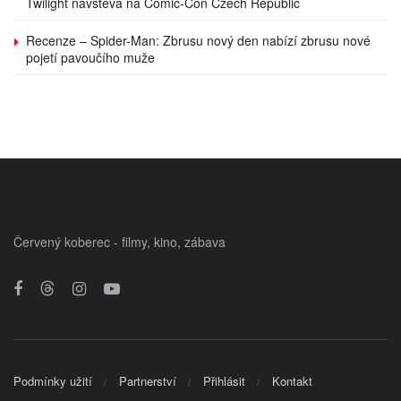
Twilight návštěva na Comic-Con Czech Republic
Recenze – Spider-Man: Zbrusu nový den nabízí zbrusu nové
pojetí pavoučího muže
Červený koberec - filmy, kino, zábava
Podmínky užití
Partnerství
Přihlásit
Kontakt