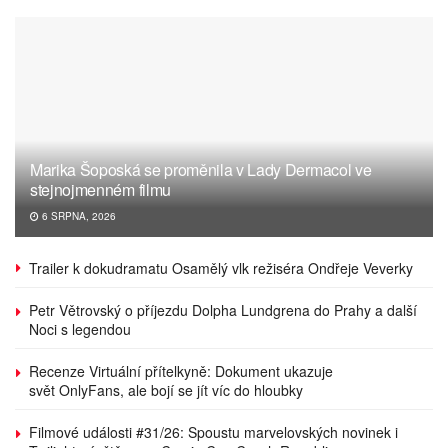
Marika Šoposká se proměnila v Lady Dermacol ve
stejnojmenném filmu
6 SRPNA, 2026
Trailer k dokudramatu Osamělý vlk režiséra Ondřeje Veverky
Petr Větrovský o příjezdu Dolpha Lundgrena do Prahy a další
Noci s legendou
Recenze Virtuální přítelkyně: Dokument ukazuje
svět OnlyFans, ale bojí se jít víc do hloubky
Filmové události #31/26: Spoustu marvelovských novinek i