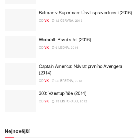
Batman v Superman: Úsvit spravedlnosti (2016)
OD
VK
12 ČERVNA, 2015
Warcraft: První střet (2016)
OD
VK
6 LEDNA, 2014
Captain America: Návrat prvního Avengera
(2014)
OD
VK
22 BŘEZNA, 2013
300: Vzestup říše (2014)
OD
VK
13 LISTOPADU, 2012
Nejnovější