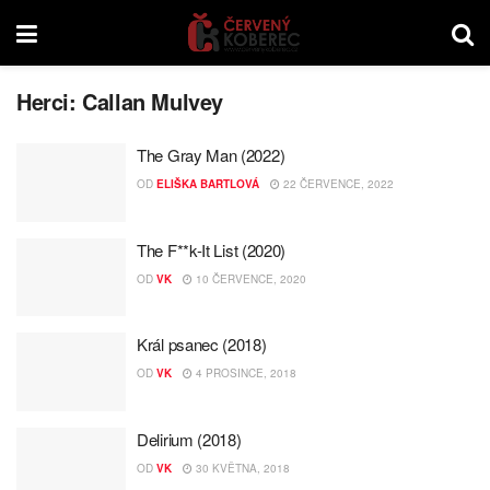
Herci:
Callan Mulvey
The Gray Man (2022)
OD
ELIŠKA BARTLOVÁ
22 ČERVENCE, 2022
The F**k-It List (2020)
OD
VK
10 ČERVENCE, 2020
Král psanec (2018)
OD
VK
4 PROSINCE, 2018
Delirium (2018)
OD
VK
30 KVĚTNA, 2018