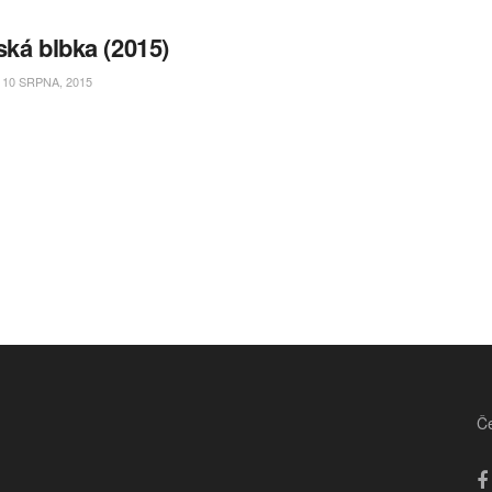
ská blbka (2015)
10 SRPNA, 2015
Če