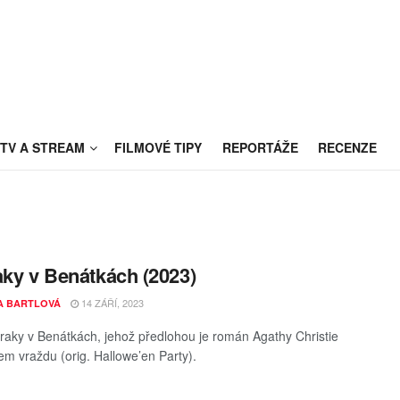
TV A STREAM
FILMOVÉ TIPY
REPORTÁŽE
RECENZE
aky v Benátkách (2023)
14 ZÁŘÍ, 2023
A BARTLOVÁ
zraky v Benátkách, jehož předlohou je román Agathy Christie
sem vraždu (orig. Hallowe’en Party).