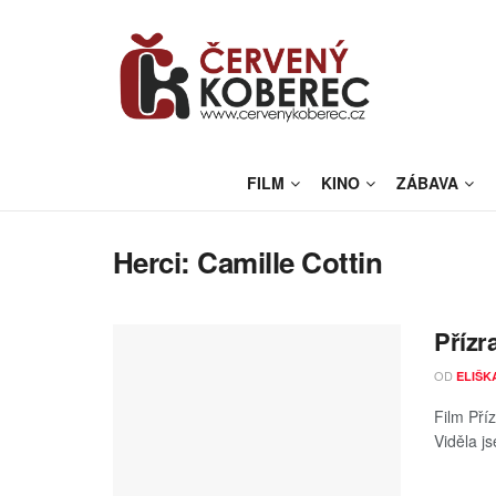
FILM
KINO
ZÁBAVA
Herci:
Camille Cottin
Přízr
OD
ELIŠK
Film Pří
Viděla j