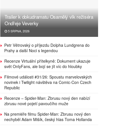
Trailer k dokudramatu Osamělý vlk režiséra
Ondřeje Veverky
5 SRPNA, 2026
Petr Větrovský o příjezdu Dolpha Lundgrena do
Prahy a další Noci s legendou
Recenze Virtuální přítelkyně: Dokument ukazuje
svět OnlyFans, ale bojí se jít víc do hloubky
Filmové události #31/26: Spoustu marvelovských
novinek i Twilight návštěva na Comic-Con Czech
Republic
Recenze – Spider-Man: Zbrusu nový den nabízí
zbrusu nové pojetí pavoučího muže
Na premiéře filmu Spider-Man: Zbrusu nový den
nechyběl Adam Mišík, český hlas Toma Hollanda