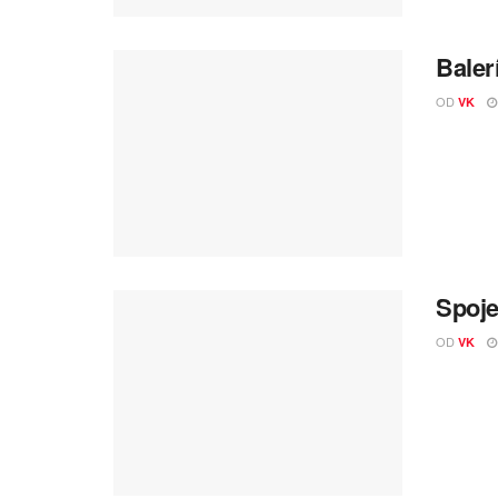
Baler
OD
VK
Spoje
OD
VK