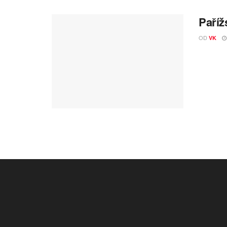
Paříž
OD
VK