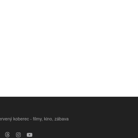
rvený koberec - filmy, kino, zábava