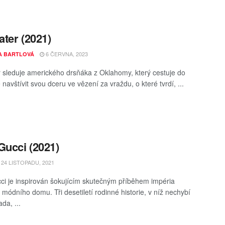
ater (2021)
6 ČERVNA, 2023
A BARTLOVÁ
er sleduje amerického drsňáka z Oklahomy, který cestuje do
 navštívit svou dceru ve vězení za vraždu, o které tvrdí, ...
Gucci (2021)
24 LISTOPADU, 2021
ci je inspirován šokujícím skutečným příběhem impéria
 módního domu. Tři desetiletí rodinné historie, v níž nechybí
ada, ...