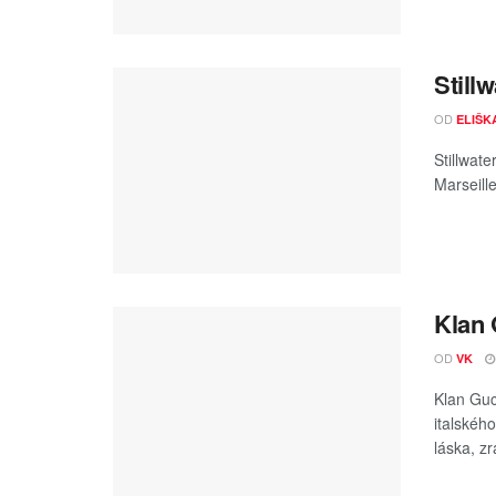
Stillw
OD
ELIŠK
Stillwat
Marseille
Klan 
OD
VK
Klan Guc
italského
láska, zr