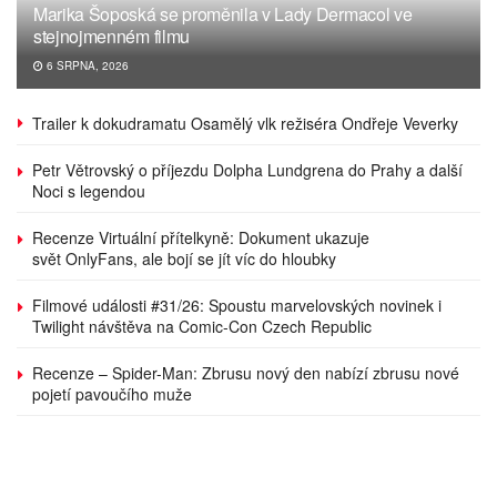
Marika Šoposká se proměnila v Lady Dermacol ve
stejnojmenném filmu
6 SRPNA, 2026
Trailer k dokudramatu Osamělý vlk režiséra Ondřeje Veverky
Petr Větrovský o příjezdu Dolpha Lundgrena do Prahy a další
Noci s legendou
Recenze Virtuální přítelkyně: Dokument ukazuje
svět OnlyFans, ale bojí se jít víc do hloubky
Filmové události #31/26: Spoustu marvelovských novinek i
Twilight návštěva na Comic-Con Czech Republic
Recenze – Spider-Man: Zbrusu nový den nabízí zbrusu nové
pojetí pavoučího muže