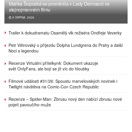
Marika Šoposká se proměnila v Lady Dermacol ve
stejnojmenném filmu
6 SRPNA, 2026
Trailer k dokudramatu Osamělý vlk režiséra Ondřeje Veverky
Petr Větrovský o příjezdu Dolpha Lundgrena do Prahy a další
Noci s legendou
Recenze Virtuální přítelkyně: Dokument ukazuje
svět OnlyFans, ale bojí se jít víc do hloubky
Filmové události #31/26: Spoustu marvelovských novinek i
Twilight návštěva na Comic-Con Czech Republic
Recenze – Spider-Man: Zbrusu nový den nabízí zbrusu nové
pojetí pavoučího muže