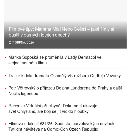
Filmové tipy: Mamma Mia! Nebo Čelisti – jaké filmy si
pustit v parných letních dnech?
7 SRPNA, 2026
Marika Šoposká se proměnila v Lady Dermacol ve
stejnojmenném filmu
Trailer k dokudramatu Osamělý vlk režiséra Ondřeje Veverky
Petr Větrovský o příjezdu Dolpha Lundgrena do Prahy a další
Noci s legendou
Recenze Virtuální přítelkyně: Dokument ukazuje
svět OnlyFans, ale bojí se jít víc do hloubky
Filmové události #31/26: Spoustu marvelovských novinek i
Twilight návštěva na Comic-Con Czech Republic