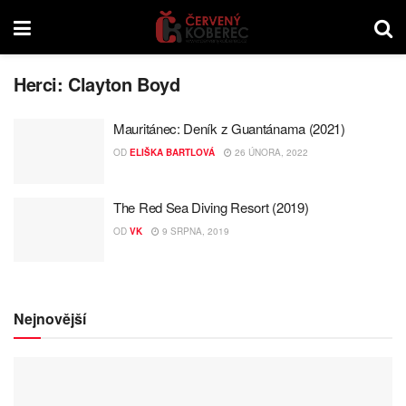
Herci:
Clayton Boyd
Mauritánec: Deník z Guantánama (2021)
OD
ELIŠKA BARTLOVÁ
26 ÚNORA, 2022
The Red Sea Diving Resort (2019)
OD
VK
9 SRPNA, 2019
Nejnovější