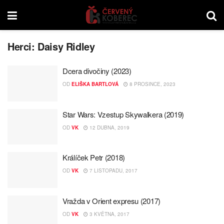
Herci:
Daisy Ridley
Dcera divočiny (2023)
OD
ELIŠKA BARTLOVÁ
8 PROSINCE, 2023
Star Wars: Vzestup Skywalkera (2019)
OD
VK
12 DUBNA, 2019
Králíček Petr (2018)
OD
VK
7 LISTOPADU, 2017
Vražda v Orient expresu (2017)
OD
VK
3 KVĚTNA, 2017