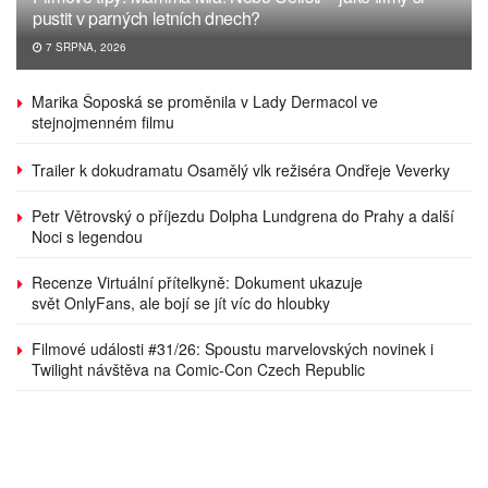
pustit v parných letních dnech?
7 SRPNA, 2026
Marika Šoposká se proměnila v Lady Dermacol ve
stejnojmenném filmu
Trailer k dokudramatu Osamělý vlk režiséra Ondřeje Veverky
Petr Větrovský o příjezdu Dolpha Lundgrena do Prahy a další
Noci s legendou
Recenze Virtuální přítelkyně: Dokument ukazuje
svět OnlyFans, ale bojí se jít víc do hloubky
Filmové události #31/26: Spoustu marvelovských novinek i
Twilight návštěva na Comic-Con Czech Republic