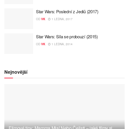
Star Wars: Poslední z Jediů (2017)
OD
VK
1 LEDNA, 2017
Star Wars: Síla se probouzí (2015)
OD
VK
1 LEDNA, 2014
Nejnovější
Filmové tipy: Mamma Mia! Nebo Čelisti – jaké filmy si