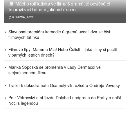
Jiří Mádl o roli tatínka ve filmu 6 gramů, tělocvičně či
improvizaci během „akčních“ scén
8 SRPNA, 2026
Slavnosní premiéru komedie 6 gramů uvedli dva ze čtyř
filmových tatínků
Filmové tipy: Mamma Mia! Nebo Čelisti – jaké filmy si pustit
v parných letních dnech?
Marika Šoposká se proměnila v Lady Dermacol ve
stejnojmenném filmu
Trailer k dokudramatu Osamělý vlk režiséra Ondřeje Veverky
Petr Větrovský o příjezdu Dolpha Lundgrena do Prahy a další
Noci s legendou