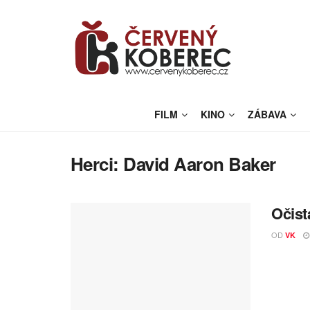
FILM
KINO
ZÁBAVA
Herci:
David Aaron Baker
Očist
OD
VK