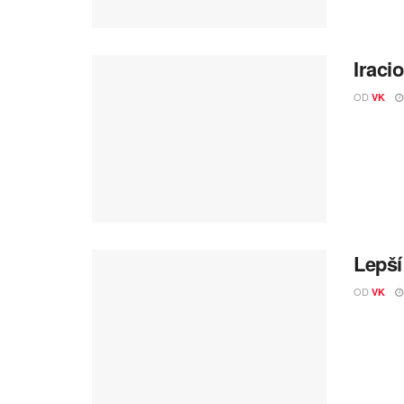
Iraci
OD
VK
Lepší
OD
VK