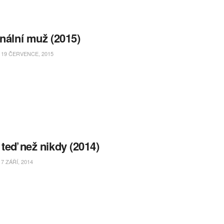
onální muž (2015)
19 ČERVENCE, 2015
 teď než nikdy (2014)
7 ZÁŘÍ, 2014