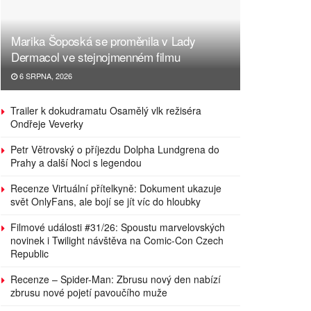
Marika Šoposká se proměnila v Lady
Dermacol ve stejnojmenném filmu
6 SRPNA, 2026
Trailer k dokudramatu Osamělý vlk režiséra
Ondřeje Veverky
Petr Větrovský o příjezdu Dolpha Lundgrena do
Prahy a další Noci s legendou
Recenze Virtuální přítelkyně: Dokument ukazuje
svět OnlyFans, ale bojí se jít víc do hloubky
Filmové události #31/26: Spoustu marvelovských
novinek i Twilight návštěva na Comic-Con Czech
Republic
Recenze – Spider-Man: Zbrusu nový den nabízí
zbrusu nové pojetí pavoučího muže