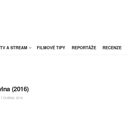
TV A STREAM
FILMOVÉ TIPY
REPORTÁŽE
RECENZE
vlna (2016)
7 DUBNA, 2016