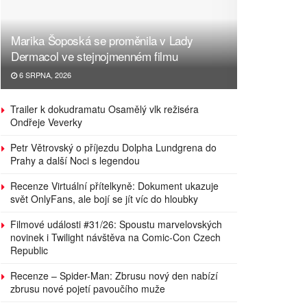
Marika Šoposká se proměnila v Lady
Dermacol ve stejnojmenném filmu
6 SRPNA, 2026
Trailer k dokudramatu Osamělý vlk režiséra
Ondřeje Veverky
Petr Větrovský o příjezdu Dolpha Lundgrena do
Prahy a další Noci s legendou
Recenze Virtuální přítelkyně: Dokument ukazuje
svět OnlyFans, ale bojí se jít víc do hloubky
Filmové události #31/26: Spoustu marvelovských
novinek i Twilight návštěva na Comic-Con Czech
Republic
Recenze – Spider-Man: Zbrusu nový den nabízí
zbrusu nové pojetí pavoučího muže