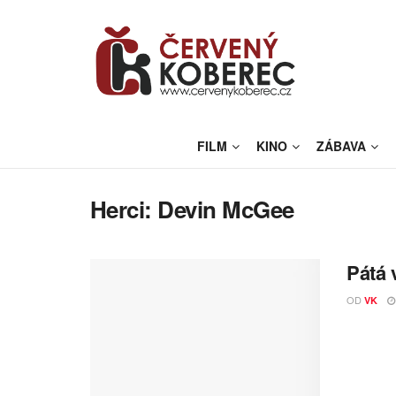
FILM
KINO
ZÁBAVA
Herci:
Devin McGee
Pátá 
OD
VK