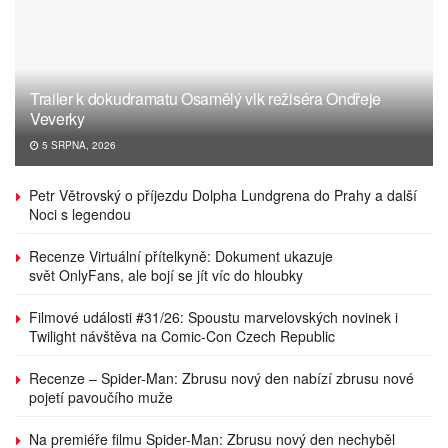
Trailer k dokudramatu Osamělý vlk režiséra Ondřeje
Veverky
5 SRPNA, 2026
Petr Větrovský o příjezdu Dolpha Lundgrena do Prahy a další
Noci s legendou
Recenze Virtuální přítelkyně: Dokument ukazuje
svět OnlyFans, ale bojí se jít víc do hloubky
Filmové události #31/26: Spoustu marvelovských novinek i
Twilight návštěva na Comic-Con Czech Republic
Recenze – Spider-Man: Zbrusu nový den nabízí zbrusu nové
pojetí pavoučího muže
Na premiéře filmu Spider-Man: Zbrusu nový den nechyběl