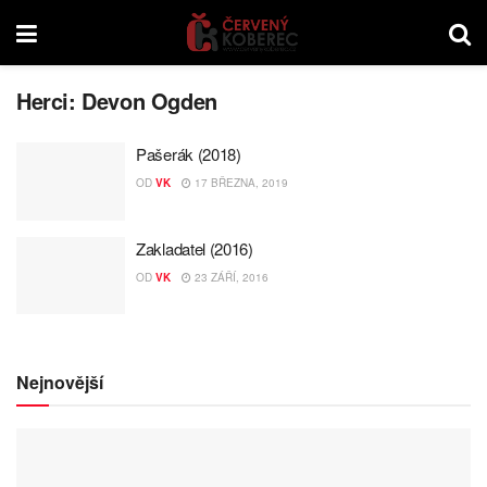
Herci:
Devon Ogden
Pašerák (2018)
OD
VK
17 BŘEZNA, 2019
Zakladatel (2016)
OD
VK
23 ZÁŘÍ, 2016
Nejnovější