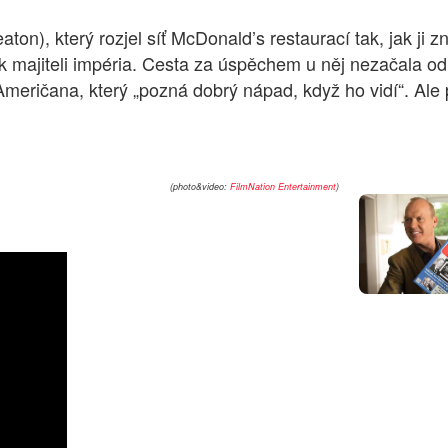
ton), který rozjel síť McDonald’s restaurací tak, jak ji
majiteli impéria. Cesta za úspěchem u něj nezačala od p
Američana, který „pozná dobrý nápad, když ho vidí“. Al
(photo&video:
FilmNation Entertainment
)