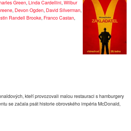
harles Green
,
Linda Cardellini
,
Wilbur
Greene
,
Devon Ogden
,
David Silverman
,
stin Randell Brooke
,
Franco Castan
,
naldových, kteří provozovali malou restauraci s hamburgery
mentu se začala psát historie obrovského impéria McDonald,