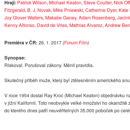
Hrají:
Patrick Wilson
,
Michael Keaton
,
Steve Coulter
,
Nick Of
Fitzgerald
,
B. J. Novak
,
Mike Pniewski
,
Catherine Dyer
,
Kate
Joy Glover Walters
,
Makabe Ganey
,
Adam Rosenberg
,
Jacin
Kenny Alfonso
,
David de Vries
,
Mathias Alvarez
,
Andrew Ben
Premiéra v ČR:
26. 1. 2017
(
Forum Film
)
Synopse:
Riskoval. Porušoval zákony. Měnil pravidla.
Skutečný příběh muže, který byl ztělesněním amerického snu 
V roce 1954 dostal Ray Kroc (Michael Keaton) objednávku na
v jižní Kalifornii. Toto neobvykle velké množství ho okamžit
do kterého dnes patří neuvěřitelných 35.000 poboček po celé