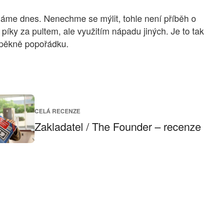
 známe dnes. Nenechme se mýlit, tohle není příběh o
íky za pultem, ale využitím nápadu jiných. Je to tak
e pěkně popořádku.
CELÁ RECENZE
Zakladatel / The Founder – recenze