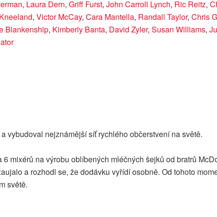
ferman
,
Laura Dern
,
Griff Furst
,
John Carroll Lynch
,
Ric Reitz
,
C
 Kneeland
,
Victor McCay
,
Cara Mantella
,
Randall Taylor
,
Chris 
te Blankenship
,
Kimberly Banta
,
David Zyler
,
Susan Williams
,
Ju
ator
a vybudoval nejznámější síť rychlého občerstvení na světě.
 6 mixérů na výrobu oblíbených mléčných šejků od bratrů McDo
ě zaujalo a rozhodl se, že dodávku vyřídí osobně. Od tohoto mo
m světě.