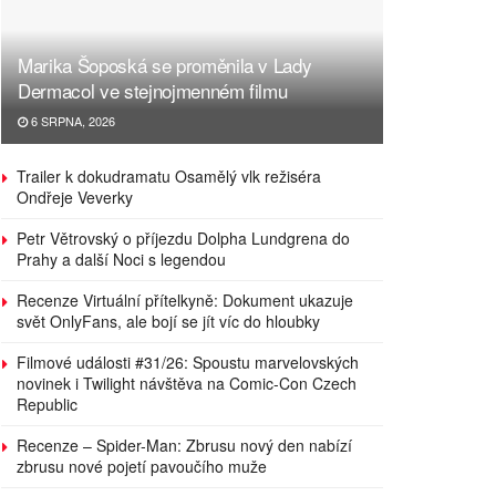
Marika Šoposká se proměnila v Lady
Dermacol ve stejnojmenném filmu
6 SRPNA, 2026
Trailer k dokudramatu Osamělý vlk režiséra
Ondřeje Veverky
Petr Větrovský o příjezdu Dolpha Lundgrena do
Prahy a další Noci s legendou
Recenze Virtuální přítelkyně: Dokument ukazuje
svět OnlyFans, ale bojí se jít víc do hloubky
Filmové události #31/26: Spoustu marvelovských
novinek i Twilight návštěva na Comic-Con Czech
Republic
Recenze – Spider-Man: Zbrusu nový den nabízí
zbrusu nové pojetí pavoučího muže