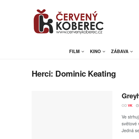
FILM
KINO
ZÁBAVA
Herci:
Dominic Keating
Greyh
OD
VK
Ve strhu
světové 
Jedná se 