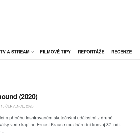
TV A STREAM
FILMOVÉ TIPY
REPORTÁŽE
RECENZE
ound (2020)
15 ČERVENCE, 2020
jícím příběhu inspirovaném skutečnými událostmi z druhé
války vede kapitán Ernest Krause mezinárodní konvoj 37 lodí.
...