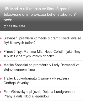
Jiří Mádl o roli tatínka ve filmu 6 gramů,
tělocvičně či improvizaci během „akčních“
scén
8 SRPNA, 2026
Slavnosní premiéru komedie 6 gramů uvedli dva ze
čtyř filmových tatínků
Filmové tipy: Mamma Mia! Nebo Čelisti – jaké filmy
si pustit v parných letních dnech?
Marika Šoposká se proměnila v Lady Dermacol ve
stejnojmenném filmu
Trailer k dokudramatu Osamělý vlk režiséra
Ondřeje Veverky
Petr Větrovský o příjezdu Dolpha Lundgrena do
Prahy a další Noci s legendou