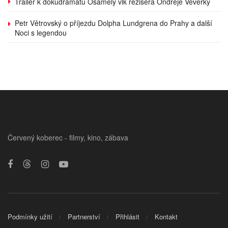
Trailer k dokudramatu Osamělý vlk režiséra Ondřeje Veverky
Petr Větrovský o příjezdu Dolpha Lundgrena do Prahy a další
Noci s legendou
Červený koberec - filmy, kino, zábava
Podmínky užití
Partnerství
Přihlásit
Kontakt