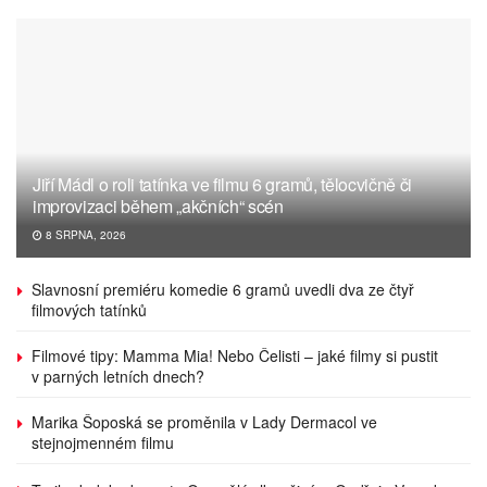
Jiří Mádl o roli tatínka ve filmu 6 gramů, tělocvičně či
improvizaci během „akčních“ scén
8 SRPNA, 2026
Slavnosní premiéru komedie 6 gramů uvedli dva ze čtyř
filmových tatínků
Filmové tipy: Mamma Mia! Nebo Čelisti – jaké filmy si pustit
v parných letních dnech?
Marika Šoposká se proměnila v Lady Dermacol ve
stejnojmenném filmu