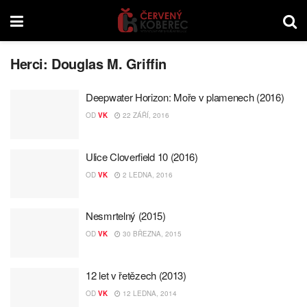
Herci:
Douglas M. Griffin
Deepwater Horizon: Moře v plamenech (2016)
OD
VK
22 ZÁŘÍ, 2016
Ulice Cloverfield 10 (2016)
OD
VK
2 LEDNA, 2016
Nesmrtelný (2015)
OD
VK
30 BŘEZNA, 2015
12 let v řetězech (2013)
OD
VK
12 LEDNA, 2014