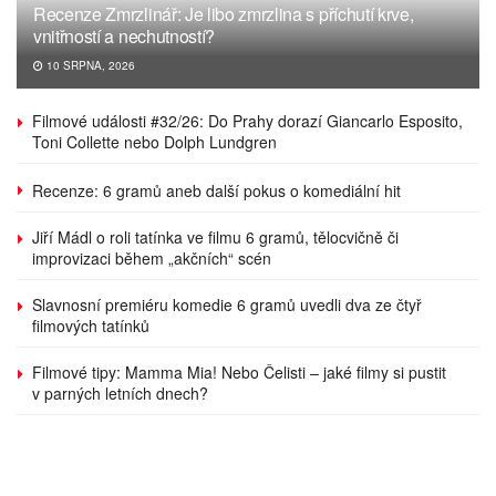
Recenze Zmrzlinář: Je libo zmrzlina s příchutí krve,
vnitřností a nechutností?
10 SRPNA, 2026
Filmové události #32/26: Do Prahy dorazí Giancarlo Esposito,
Toni Collette nebo Dolph Lundgren
Recenze: 6 gramů aneb další pokus o komediální hit
Jiří Mádl o roli tatínka ve filmu 6 gramů, tělocvičně či
improvizaci během „akčních“ scén
Slavnosní premiéru komedie 6 gramů uvedli dva ze čtyř
filmových tatínků
Filmové tipy: Mamma Mia! Nebo Čelisti – jaké filmy si pustit
v parných letních dnech?