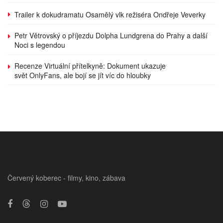
Trailer k dokudramatu Osamělý vlk režiséra Ondřeje Veverky
Petr Větrovský o příjezdu Dolpha Lundgrena do Prahy a další
Noci s legendou
Recenze Virtuální přítelkyně: Dokument ukazuje
svět OnlyFans, ale bojí se jít víc do hloubky
Červený koberec - filmy, kino, zábava