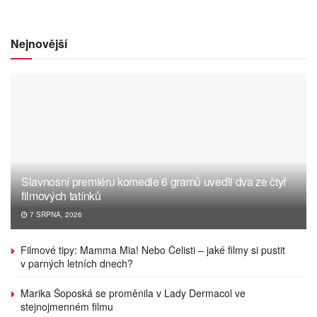
Nejnovější
Slavnosní premiéru komedie 6 gramů uvedli dva ze čtyř
filmových tatínků
7 SRPNA, 2026
Filmové tipy: Mamma Mia! Nebo Čelisti – jaké filmy si pustit
v parných letních dnech?
Marika Šoposká se proměnila v Lady Dermacol ve
stejnojmenném filmu