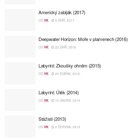
Americký zabiják (2017)
OD
VK
9 ZÁŘÍ, 2017
Deepwater Horizon: Moře v plamenech (2016)
OD
VK
22 ZÁŘÍ, 2016
Labyrint: Zkoušky ohněm (2015)
OD
VK
24 DUBNA, 2015
Labyrint: Útěk (2014)
OD
VK
12 ÚNORA, 2014
Stážisti (2013)
OD
VK
2 ČERVNA, 2013