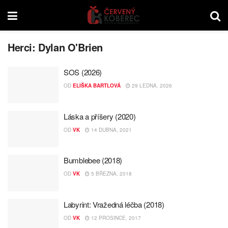
Herci:
Dylan O'Brien
SOS (2026)
OD
ELIŠKA BARTLOVÁ
29 LEDNA, 2026
Láska a příšery (2020)
OD
VK
14 DUBNA, 2021
Bumblebee (2018)
OD
VK
5 BŘEZNA, 2018
Labyrint: Vražedná léčba (2018)
OD
VK
12 PROSINCE, 2017