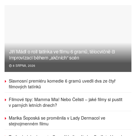
Jiří Mádl o roli tatínka ve filmu 6 gramů, tělocvičně či
improvizaci během „akčních“ scén
8 SRPNA, 2026
Slavnosní premiéru komedie 6 gramů uvedli dva ze čtyř
filmových tatínků
Filmové tipy: Mamma Mia! Nebo Čelisti – jaké filmy si pustit
v parných letních dnech?
Marika Šoposká se proměnila v Lady Dermacol ve
stejnojmenném filmu