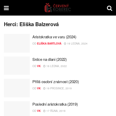
Herci:
Eliška Balzerová
Aristokratka ve varu (2024)
OD
ELIŠKA BARTLOVÁ
19 LEDNA, 2024
Srdce na dlani (2022)
OD
VK
16 LEDNA, 2022
Příliš osobní známost (2020)
OD
VK
19 PROSINCE, 2019
Poslední aristokratka (2019)
OD
VK
17 ŘÍJNA, 2019