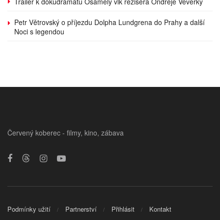
Trailer k dokudramatu Osamělý vlk režiséra Ondřeje Veverky
Petr Větrovský o příjezdu Dolpha Lundgrena do Prahy a další
Noci s legendou
Červený koberec - filmy, kino, zábava
Podmínky užití
Partnerství
Přihlásit
Kontakt