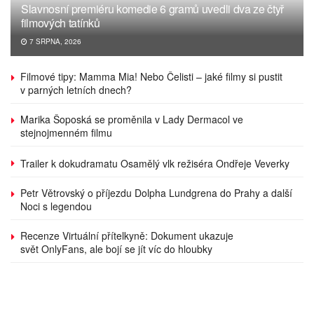
Slavnosní premiéru komedie 6 gramů uvedli dva ze čtyř
filmových tatínků
7 SRPNA, 2026
Filmové tipy: Mamma Mia! Nebo Čelisti – jaké filmy si pustit
v parných letních dnech?
Marika Šoposká se proměnila v Lady Dermacol ve
stejnojmenném filmu
Trailer k dokudramatu Osamělý vlk režiséra Ondřeje Veverky
Petr Větrovský o příjezdu Dolpha Lundgrena do Prahy a další
Noci s legendou
Recenze Virtuální přítelkyně: Dokument ukazuje
svět OnlyFans, ale bojí se jít víc do hloubky