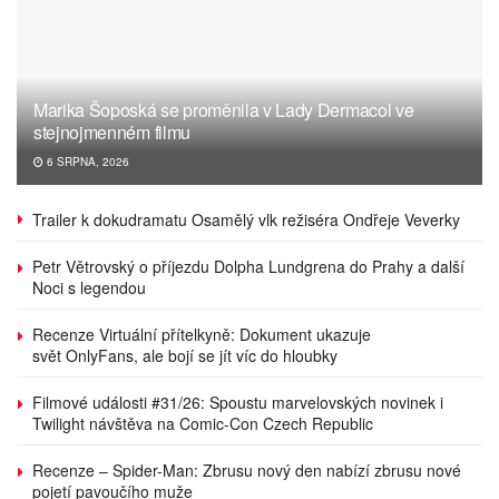
Marika Šoposká se proměnila v Lady Dermacol ve
stejnojmenném filmu
6 SRPNA, 2026
Trailer k dokudramatu Osamělý vlk režiséra Ondřeje Veverky
Petr Větrovský o příjezdu Dolpha Lundgrena do Prahy a další
Noci s legendou
Recenze Virtuální přítelkyně: Dokument ukazuje
svět OnlyFans, ale bojí se jít víc do hloubky
Filmové události #31/26: Spoustu marvelovských novinek i
Twilight návštěva na Comic-Con Czech Republic
Recenze – Spider-Man: Zbrusu nový den nabízí zbrusu nové
pojetí pavoučího muže