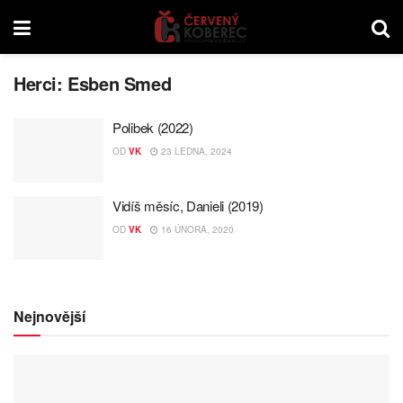
Herci:
Esben Smed
Polibek (2022)
OD
VK
23 LEDNA, 2024
Vidíš měsíc, Danieli (2019)
OD
VK
16 ÚNORA, 2020
Nejnovější