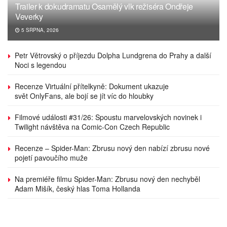
Trailer k dokudramatu Osamělý vlk režiséra Ondřeje
Veverky
5 SRPNA, 2026
Petr Větrovský o příjezdu Dolpha Lundgrena do Prahy a další
Noci s legendou
Recenze Virtuální přítelkyně: Dokument ukazuje
svět OnlyFans, ale bojí se jít víc do hloubky
Filmové události #31/26: Spoustu marvelovských novinek i
Twilight návštěva na Comic-Con Czech Republic
Recenze – Spider-Man: Zbrusu nový den nabízí zbrusu nové
pojetí pavoučího muže
Na premiéře filmu Spider-Man: Zbrusu nový den nechyběl
Adam Mišík, český hlas Toma Hollanda