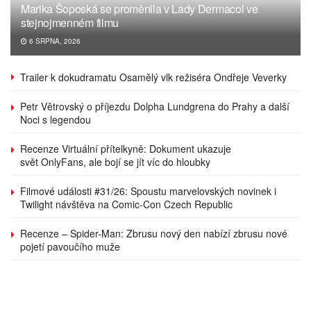
Marika Šoposká se proměnila v Lady Dermacol ve
stejnojmenném filmu
6 SRPNA, 2026
Trailer k dokudramatu Osamělý vlk režiséra Ondřeje Veverky
Petr Větrovský o příjezdu Dolpha Lundgrena do Prahy a další
Noci s legendou
Recenze Virtuální přítelkyně: Dokument ukazuje
svět OnlyFans, ale bojí se jít víc do hloubky
Filmové události #31/26: Spoustu marvelovských novinek i
Twilight návštěva na Comic-Con Czech Republic
Recenze – Spider-Man: Zbrusu nový den nabízí zbrusu nové
pojetí pavoučího muže