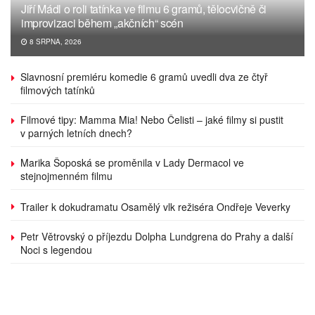
Jiří Mádl o roli tatínka ve filmu 6 gramů, tělocvičně či
improvizaci během „akčních“ scén
8 SRPNA, 2026
Slavnosní premiéru komedie 6 gramů uvedli dva ze čtyř
filmových tatínků
Filmové tipy: Mamma Mia! Nebo Čelisti – jaké filmy si pustit
v parných letních dnech?
Marika Šoposká se proměnila v Lady Dermacol ve
stejnojmenném filmu
Trailer k dokudramatu Osamělý vlk režiséra Ondřeje Veverky
Petr Větrovský o příjezdu Dolpha Lundgrena do Prahy a další
Noci s legendou