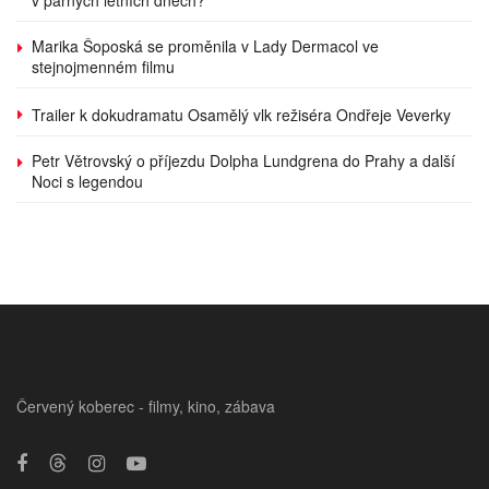
v parných letních dnech?
Marika Šoposká se proměnila v Lady Dermacol ve
stejnojmenném filmu
Trailer k dokudramatu Osamělý vlk režiséra Ondřeje Veverky
Petr Větrovský o příjezdu Dolpha Lundgrena do Prahy a další
Noci s legendou
Červený koberec - filmy, kino, zábava