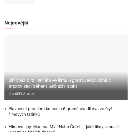
Nejnovější
Jiří Mádl o roli tatínka ve filmu 6 gramů, tělocvičně či
improvizaci během „akčních“ scén
8 SRPNA, 2026
Slavnosní premiéru komedie 6 gramů uvedli dva ze čtyř
filmových tatínků
Filmové tipy: Mamma Mia! Nebo Čelisti – jaké filmy si pustit