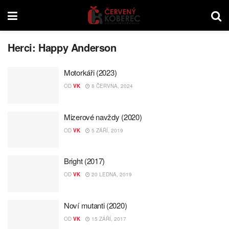
Herci:
Happy Anderson
Motorkáři (2023)
OD
VK
8 ČERVNA, 2024
Mizerové navždy (2020)
OD
VK
5 ZÁŘÍ, 2019
Bright (2017)
OD
VK
20 LEDNA, 2019
Noví mutanti (2020)
OD
VK
15 ZÁŘÍ, 2017