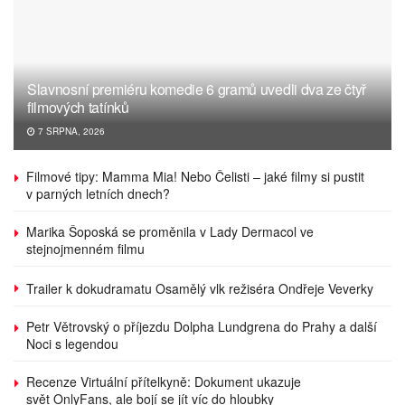
Slavnosní premiéru komedie 6 gramů uvedli dva ze čtyř
filmových tatínků
7 SRPNA, 2026
Filmové tipy: Mamma Mia! Nebo Čelisti – jaké filmy si pustit
v parných letních dnech?
Marika Šoposká se proměnila v Lady Dermacol ve
stejnojmenném filmu
Trailer k dokudramatu Osamělý vlk režiséra Ondřeje Veverky
Petr Větrovský o příjezdu Dolpha Lundgrena do Prahy a další
Noci s legendou
Recenze Virtuální přítelkyně: Dokument ukazuje
svět OnlyFans, ale bojí se jít víc do hloubky