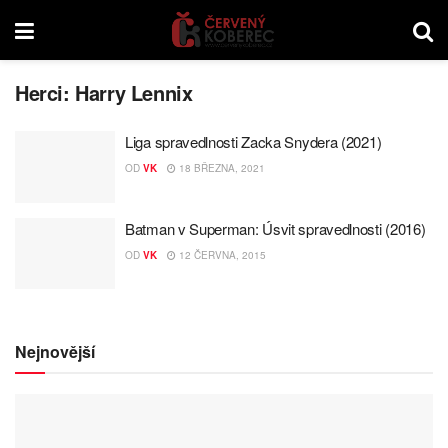
Herci:
Harry Lennix
Liga spravedlnosti Zacka Snydera (2021)
OD
VK
18 BŘEZNA, 2021
Batman v Superman: Úsvit spravedlnosti (2016)
OD
VK
12 ČERVNA, 2015
Nejnovější