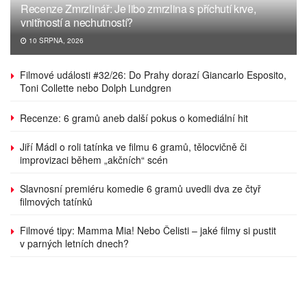
Recenze Zmrzlinář: Je libo zmrzlina s příchutí krve,
vnitřností a nechutností?
10 SRPNA, 2026
Filmové události #32/26: Do Prahy dorazí Giancarlo Esposito,
Toni Collette nebo Dolph Lundgren
Recenze: 6 gramů aneb další pokus o komediální hit
Jiří Mádl o roli tatínka ve filmu 6 gramů, tělocvičně či
improvizaci během „akčních“ scén
Slavnosní premiéru komedie 6 gramů uvedli dva ze čtyř
filmových tatínků
Filmové tipy: Mamma Mia! Nebo Čelisti – jaké filmy si pustit
v parných letních dnech?