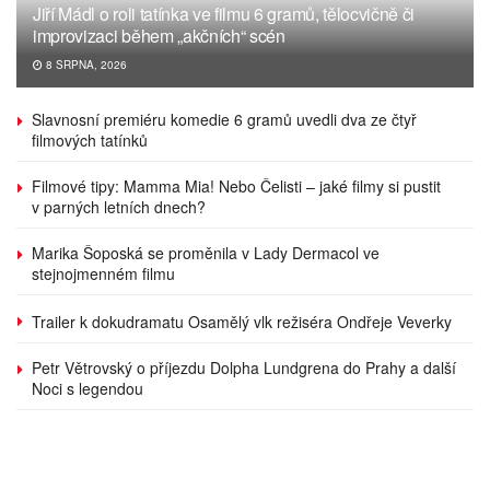
Jiří Mádl o roli tatínka ve filmu 6 gramů, tělocvičně či
improvizaci během „akčních“ scén
8 SRPNA, 2026
Slavnosní premiéru komedie 6 gramů uvedli dva ze čtyř
filmových tatínků
Filmové tipy: Mamma Mia! Nebo Čelisti – jaké filmy si pustit
v parných letních dnech?
Marika Šoposká se proměnila v Lady Dermacol ve
stejnojmenném filmu
Trailer k dokudramatu Osamělý vlk režiséra Ondřeje Veverky
Petr Větrovský o příjezdu Dolpha Lundgrena do Prahy a další
Noci s legendou