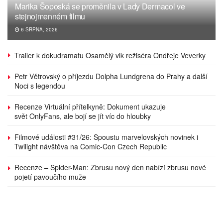
Marika Šoposká se proměnila v Lady Dermacol ve
stejnojmenném filmu
6 SRPNA, 2026
Trailer k dokudramatu Osamělý vlk režiséra Ondřeje Veverky
Petr Větrovský o příjezdu Dolpha Lundgrena do Prahy a další
Noci s legendou
Recenze Virtuální přítelkyně: Dokument ukazuje
svět OnlyFans, ale bojí se jít víc do hloubky
Filmové události #31/26: Spoustu marvelovských novinek i
Twilight návštěva na Comic-Con Czech Republic
Recenze – Spider-Man: Zbrusu nový den nabízí zbrusu nové
pojetí pavoučího muže