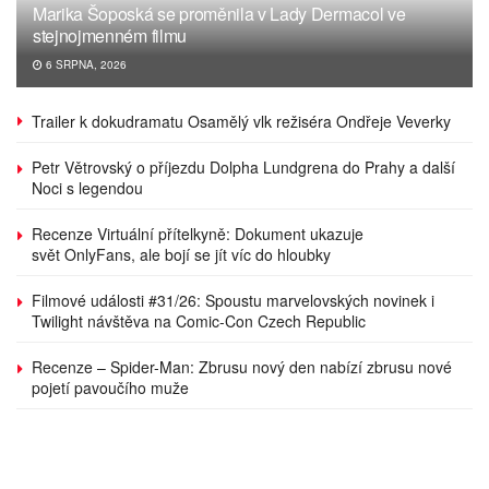
Marika Šoposká se proměnila v Lady Dermacol ve
stejnojmenném filmu
6 SRPNA, 2026
Trailer k dokudramatu Osamělý vlk režiséra Ondřeje Veverky
Petr Větrovský o příjezdu Dolpha Lundgrena do Prahy a další
Noci s legendou
Recenze Virtuální přítelkyně: Dokument ukazuje
svět OnlyFans, ale bojí se jít víc do hloubky
Filmové události #31/26: Spoustu marvelovských novinek i
Twilight návštěva na Comic-Con Czech Republic
Recenze – Spider-Man: Zbrusu nový den nabízí zbrusu nové
pojetí pavoučího muže