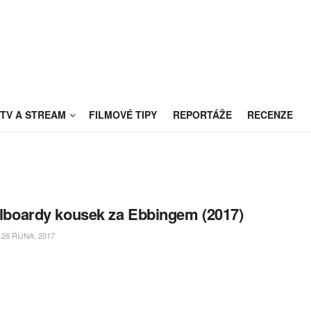
TV A STREAM
FILMOVÉ TIPY
REPORTÁŽE
RECENZE
illboardy kousek za Ebbingem (2017)
26 ŘÍJNA, 2017