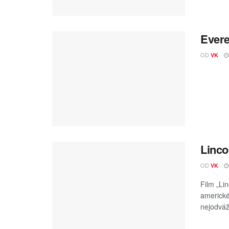
Evere
OD
VK
Linco
OD
VK
Film „Li
americké
nejodváž