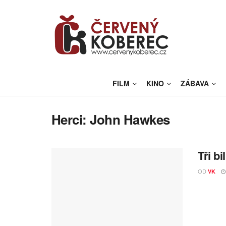
FILM
KINO
ZÁBAVA
Herci:
John Hawkes
Tři b
OD
VK