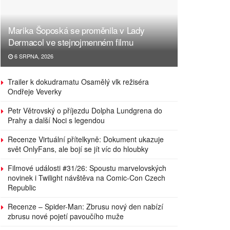
Marika Šoposká se proměnila v Lady
Dermacol ve stejnojmenném filmu
6 SRPNA, 2026
Trailer k dokudramatu Osamělý vlk režiséra
Ondřeje Veverky
Petr Větrovský o příjezdu Dolpha Lundgrena do
Prahy a další Noci s legendou
Recenze Virtuální přítelkyně: Dokument ukazuje
svět OnlyFans, ale bojí se jít víc do hloubky
Filmové události #31/26: Spoustu marvelovských
novinek i Twilight návštěva na Comic-Con Czech
Republic
Recenze – Spider-Man: Zbrusu nový den nabízí
zbrusu nové pojetí pavoučího muže