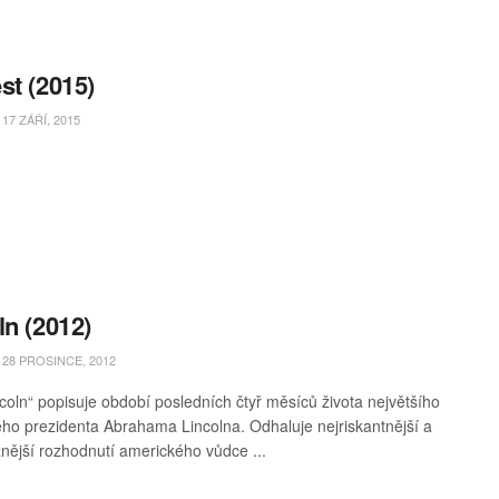
st (2015)
17 ZÁŘÍ, 2015
ln (2012)
28 PROSINCE, 2012
ncoln“ popisuje období posledních čtyř měsíců života největšího
ho prezidenta Abrahama Lincolna. Odhaluje nejriskantnější a
nější rozhodnutí amerického vůdce ...