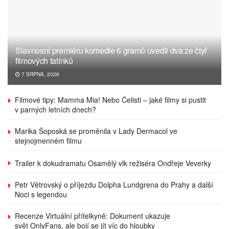
Slavnosní premiéru komedie 6 gramů uvedli dva ze čtyř
filmových tatínků
7 SRPNA, 2026
Filmové tipy: Mamma Mia! Nebo Čelisti – jaké filmy si pustit
v parných letních dnech?
Marika Šoposká se proměnila v Lady Dermacol ve
stejnojmenném filmu
Trailer k dokudramatu Osamělý vlk režiséra Ondřeje Veverky
Petr Větrovský o příjezdu Dolpha Lundgrena do Prahy a další
Noci s legendou
Recenze Virtuální přítelkyně: Dokument ukazuje
svět OnlyFans, ale bojí se jít víc do hloubky