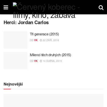
Herci:
Jordan Carlos
Tři generace (2015)
OD
VK
22 ZÁŘÍ, 2016
Milenci těch druhých (2015)
OD
VK
14 DUBNA, 2015
Nejnovější