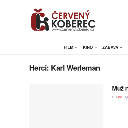
FILM
KINO
ZÁBAVA
Herci:
Karl Werleman
Muž n
OD
VK