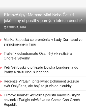
Filmové tipy: Mamma Mia! Nebo Čelisti –
jaké filmy si pustit v parných letních dnech?
7 SRPNA, 2026
Marika Šoposká se proměnila v Lady Dermacol ve
stejnojmenném filmu
Trailer k dokudramatu Osamělý vlk režiséra
Ondřeje Veverky
Petr Větrovský o příjezdu Dolpha Lundgrena do
Prahy a další Noci s legendou
Recenze Virtuální přítelkyně: Dokument ukazuje
svět OnlyFans, ale bojí se jít víc do hloubky
Filmové události #31/26: Spoustu marvelovských
novinek i Twilight návštěva na Comic-Con Czech
Republic