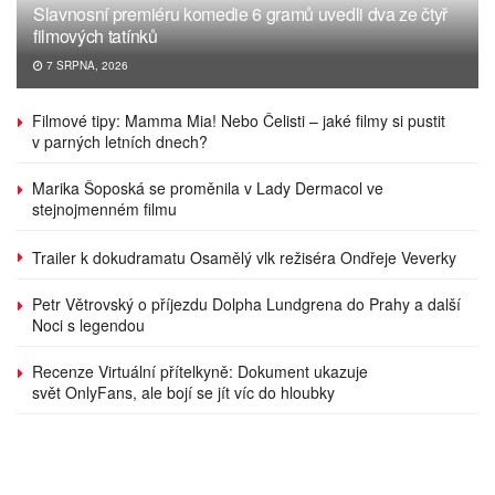
Slavnosní premiéru komedie 6 gramů uvedli dva ze čtyř
filmových tatínků
7 SRPNA, 2026
Filmové tipy: Mamma Mia! Nebo Čelisti – jaké filmy si pustit
v parných letních dnech?
Marika Šoposká se proměnila v Lady Dermacol ve
stejnojmenném filmu
Trailer k dokudramatu Osamělý vlk režiséra Ondřeje Veverky
Petr Větrovský o příjezdu Dolpha Lundgrena do Prahy a další
Noci s legendou
Recenze Virtuální přítelkyně: Dokument ukazuje
svět OnlyFans, ale bojí se jít víc do hloubky