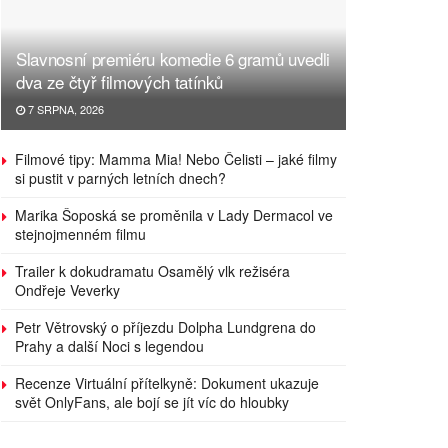
Slavnosní premiéru komedie 6 gramů uvedli
dva ze čtyř filmových tatínků
7 SRPNA, 2026
Filmové tipy: Mamma Mia! Nebo Čelisti – jaké filmy
si pustit v parných letních dnech?
Marika Šoposká se proměnila v Lady Dermacol ve
stejnojmenném filmu
Trailer k dokudramatu Osamělý vlk režiséra
Ondřeje Veverky
Petr Větrovský o příjezdu Dolpha Lundgrena do
Prahy a další Noci s legendou
Recenze Virtuální přítelkyně: Dokument ukazuje
svět OnlyFans, ale bojí se jít víc do hloubky