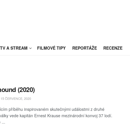
TV A STREAM
FILMOVÉ TIPY
REPORTÁŽE
RECENZE
ound (2020)
15 ČERVENCE, 2020
jícím příběhu inspirovaném skutečnými událostmi z druhé
války vede kapitán Ernest Krause mezinárodní konvoj 37 lodí.
...