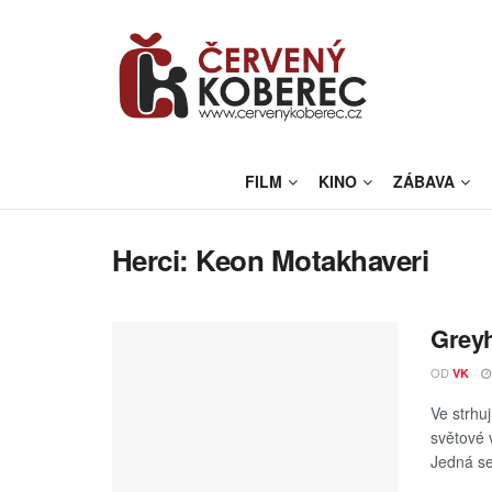
FILM
KINO
ZÁBAVA
Herci:
Keon Motakhaveri
Greyh
OD
VK
Ve strhu
světové 
Jedná se 