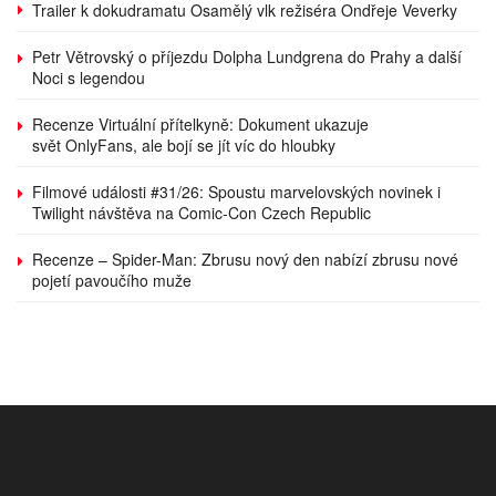
Trailer k dokudramatu Osamělý vlk režiséra Ondřeje Veverky
Petr Větrovský o příjezdu Dolpha Lundgrena do Prahy a další
Noci s legendou
Recenze Virtuální přítelkyně: Dokument ukazuje
svět OnlyFans, ale bojí se jít víc do hloubky
Filmové události #31/26: Spoustu marvelovských novinek i
Twilight návštěva na Comic-Con Czech Republic
Recenze – Spider-Man: Zbrusu nový den nabízí zbrusu nové
pojetí pavoučího muže