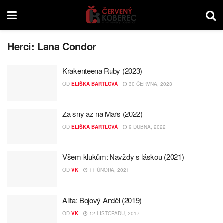
Herci:
Lana Condor
Krakenteena Ruby (2023)
OD
ELIŠKA BARTLOVÁ
30 ČERVNA, 2023
Za sny až na Mars (2022)
OD
ELIŠKA BARTLOVÁ
9 DUBNA, 2022
Všem klukům: Navždy s láskou (2021)
OD
VK
11 ÚNORA, 2021
Alita: Bojový Anděl (2019)
OD
VK
12 LISTOPADU, 2017