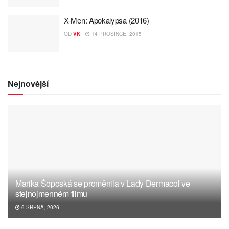
X-Men: Apokalypsa (2016)
OD
VK
14 PROSINCE, 2015
Nejnovější
Marika Šoposká se proměnila v Lady Dermacol ve
stejnojmenném filmu
6 SRPNA, 2026