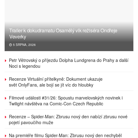
Trailer k dokudramatu Osamělý vlk režiséra Ondřeje
Veverky
5 SRPNA, 2026
Petr Větrovský o příjezdu Dolpha Lundgrena do Prahy a další
Noci s legendou
Recenze Virtuální přítelkyně: Dokument ukazuje
svět OnlyFans, ale bojí se jít víc do hloubky
Filmové události #31/26: Spoustu marvelovských novinek i
Twilight návštěva na Comic-Con Czech Republic
Recenze – Spider-Man: Zbrusu nový den nabízí zbrusu nové
pojetí pavoučího muže
Na premiéře filmu Spider-Man: Zbrusu nový den nechyběl