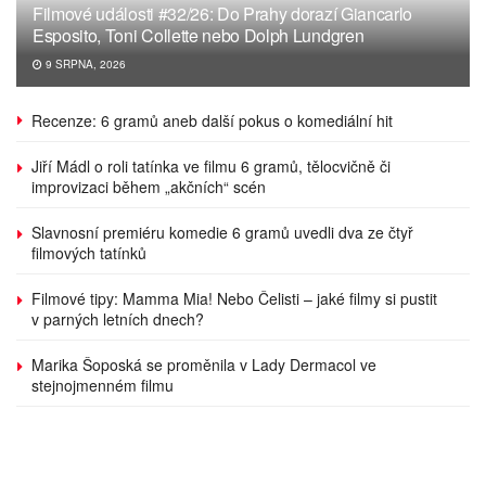
Filmové události #32/26: Do Prahy dorazí Giancarlo
Esposito, Toni Collette nebo Dolph Lundgren
9 SRPNA, 2026
Recenze: 6 gramů aneb další pokus o komediální hit
Jiří Mádl o roli tatínka ve filmu 6 gramů, tělocvičně či
improvizaci během „akčních“ scén
Slavnosní premiéru komedie 6 gramů uvedli dva ze čtyř
filmových tatínků
Filmové tipy: Mamma Mia! Nebo Čelisti – jaké filmy si pustit
v parných letních dnech?
Marika Šoposká se proměnila v Lady Dermacol ve
stejnojmenném filmu