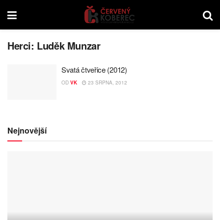
Herci:
Luděk Munzar
Svatá čtveřice (2012)
OD
VK
23 SRPNA, 2012
Nejnovější