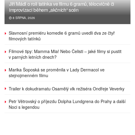
Jiří Mádl o roli tatínka ve filmu 6 gramů, tělocvičně či
improvizaci během „akčních“ scén
8 SRPNA, 2026
Slavnosní premiéru komedie 6 gramů uvedli dva ze čtyř
filmových tatínků
Filmové tipy: Mamma Mia! Nebo Čelisti – jaké filmy si pustit
v parných letních dnech?
Marika Šoposká se proměnila v Lady Dermacol ve
stejnojmenném filmu
Trailer k dokudramatu Osamělý vlk režiséra Ondřeje Veverky
Petr Větrovský o příjezdu Dolpha Lundgrena do Prahy a další
Noci s legendou