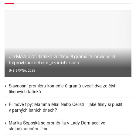
Jiří Mádl o roli tatínka ve filmu 6 gramů, tělocvičně či
improvizaci během „akčních“ scén
8 SRPNA, 2026
Slavnosní premiéru komedie 6 gramů uvedli dva ze čtyř
filmových tatínků
Filmové tipy: Mamma Mia! Nebo Čelisti – jaké filmy si pustit
v parných letních dnech?
Marika Šoposká se proměnila v Lady Dermacol ve
stejnojmenném filmu