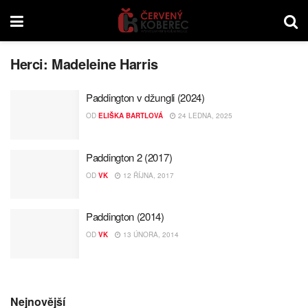
Herci:
Madeleine Harris
Paddington v džungli (2024)
OD
ELIŠKA BARTLOVÁ
24 LEDNA, 2025
Paddington 2 (2017)
OD
VK
12 ŘÍJNA, 2017
Paddington (2014)
OD
VK
13 ÚNORA, 2014
Nejnovější