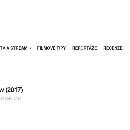
TV A STREAM
FILMOVÉ TIPY
REPORTÁŽE
RECENZE
w (2017)
17 ZÁŘÍ, 2017