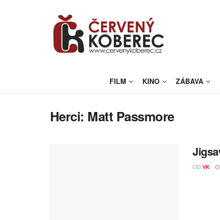
FILM
KINO
ZÁBAVA
Herci:
Matt Passmore
Jigsa
OD
VK