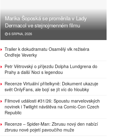
Marika Šoposká se proměnila v Lady
Dermacol ve stejnojmenném filmu
6 SRPNA, 2026
Trailer k dokudramatu Osamělý vlk režiséra
Ondřeje Veverky
Petr Větrovský o příjezdu Dolpha Lundgrena do
Prahy a další Noci s legendou
Recenze Virtuální přítelkyně: Dokument ukazuje
svět OnlyFans, ale bojí se jít víc do hloubky
Filmové události #31/26: Spoustu marvelovských
novinek i Twilight návštěva na Comic-Con Czech
Republic
Recenze – Spider-Man: Zbrusu nový den nabízí
zbrusu nové pojetí pavoučího muže