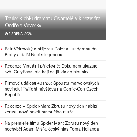
Trailer k dokudramatu Osamělý vlk režiséra
Ondřeje Veverky
5 SRPNA, 2026
Petr Větrovský o příjezdu Dolpha Lundgrena do
Prahy a další Noci s legendou
Recenze Virtuální přítelkyně: Dokument ukazuje
svět OnlyFans, ale bojí se jít víc do hloubky
Filmové události #31/26: Spoustu marvelovských
novinek i Twilight návštěva na Comic-Con Czech
Republic
Recenze – Spider-Man: Zbrusu nový den nabízí
zbrusu nové pojetí pavoučího muže
Na premiéře filmu Spider-Man: Zbrusu nový den
nechyběl Adam Mišík, český hlas Toma Hollanda