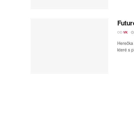
Futur
OD
VK
Herečka 
které s p