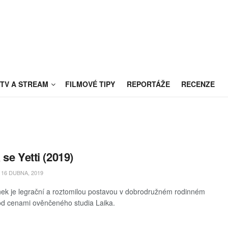
TV A STREAM
FILMOVÉ TIPY
REPORTÁŽE
RECENZE
 se Yetti (2019)
16 DUBNA, 2019
ek je legrační a roztomilou postavou v dobrodružném rodinném
d cenami ověnčeného studia Laika.