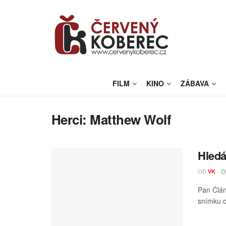
FILM
KINO
ZÁBAVA
Herci:
Matthew Wolf
Hledá
OD
VK
Pan Člán
snímku o