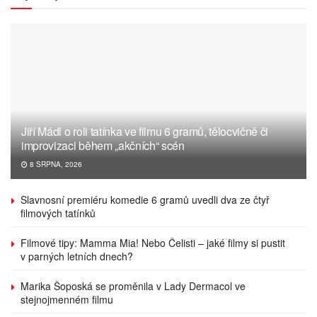
Jiří Mádl o roli tatínka ve filmu 6 gramů, tělocvičně či
improvizaci během „akčních“ scén
8 SRPNA, 2026
Slavnosní premiéru komedie 6 gramů uvedli dva ze čtyř
filmových tatínků
Filmové tipy: Mamma Mia! Nebo Čelisti – jaké filmy si pustit
v parných letních dnech?
Marika Šoposká se proměnila v Lady Dermacol ve
stejnojmenném filmu