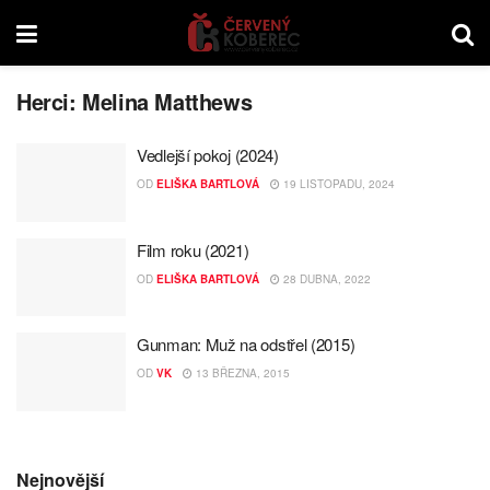
Herci:
Melina Matthews
Vedlejší pokoj (2024)
OD
ELIŠKA BARTLOVÁ
19 LISTOPADU, 2024
Film roku (2021)
OD
ELIŠKA BARTLOVÁ
28 DUBNA, 2022
Gunman: Muž na odstřel (2015)
OD
VK
13 BŘEZNA, 2015
Nejnovější