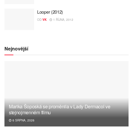
Looper (2012)
OD
VK
1 ŘÍJNA, 2012
Nejnovější
Marika Šoposká se proměnila v Lady Dermacol ve
stejnojmenném filmu
6 SRPNA, 2026