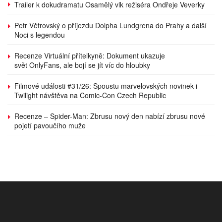
Trailer k dokudramatu Osamělý vlk režiséra Ondřeje Veverky
Petr Větrovský o příjezdu Dolpha Lundgrena do Prahy a další
Noci s legendou
Recenze Virtuální přítelkyně: Dokument ukazuje
svět OnlyFans, ale bojí se jít víc do hloubky
Filmové události #31/26: Spoustu marvelovských novinek i
Twilight návštěva na Comic-Con Czech Republic
Recenze – Spider-Man: Zbrusu nový den nabízí zbrusu nové
pojetí pavoučího muže