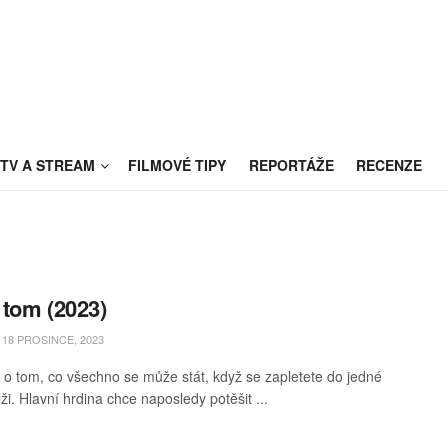
TV A STREAM
FILMOVÉ TIPY
REPORTÁŽE
RECENZE
v tom (2023)
18 PROSINCE, 2023
o tom, co všechno se může stát, když se zapletete do jedné
ži. Hlavní hrdina chce naposledy potěšit ...