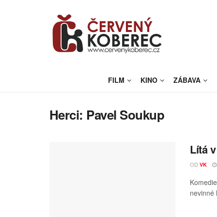
FILM
KINO
ZÁBAVA
Herci:
Pavel Soukup
Lítá 
OD
VK
Komedie 
nevinné l