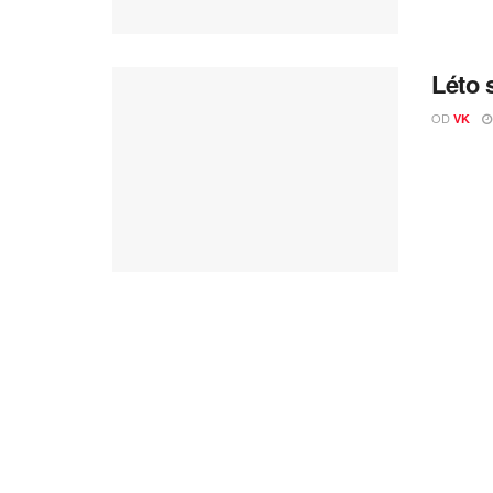
Léto 
OD
VK