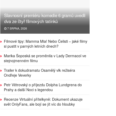
Slavnosní premiéru komedie 6 gramů uvedli
dva ze čtyř filmových tatínků
7 SRPNA, 2026
Filmové tipy: Mamma Mia! Nebo Čelisti – jaké filmy
si pustit v parných letních dnech?
Marika Šoposká se proměnila v Lady Dermacol ve
stejnojmenném filmu
Trailer k dokudramatu Osamělý vlk režiséra
Ondřeje Veverky
Petr Větrovský o příjezdu Dolpha Lundgrena do
Prahy a další Noci s legendou
Recenze Virtuální přítelkyně: Dokument ukazuje
svět OnlyFans, ale bojí se jít víc do hloubky