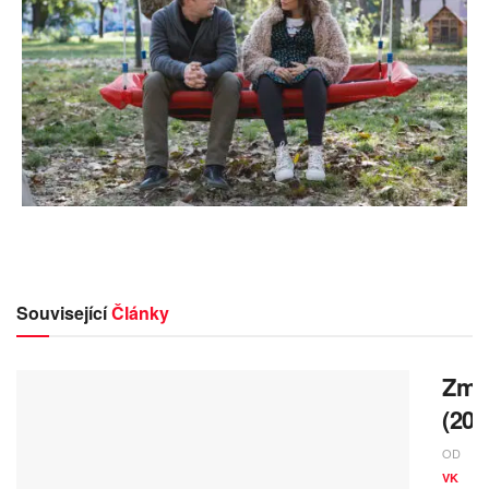
Související
Články
Zmrz
(202
OD
VK