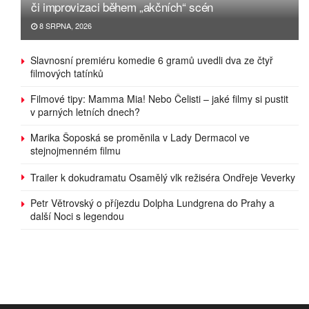
či improvizaci během „akčních“ scén
8 SRPNA, 2026
Slavnosní premiéru komedie 6 gramů uvedli dva ze čtyř
filmových tatínků
Filmové tipy: Mamma Mia! Nebo Čelisti – jaké filmy si pustit
v parných letních dnech?
Marika Šoposká se proměnila v Lady Dermacol ve
stejnojmenném filmu
Trailer k dokudramatu Osamělý vlk režiséra Ondřeje Veverky
Petr Větrovský o příjezdu Dolpha Lundgrena do Prahy a
další Noci s legendou