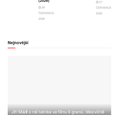
(2026)
27
29
ČERVENCE,
ČERVENCE,
2026
2026
Nejnovější
Jiří Mádl o roli tatínka ve filmu 6 gramů, tělocvičně