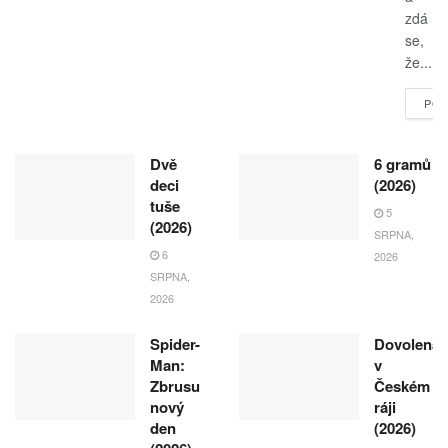
zdá
se,
že...
POK
Dvě
6 gramů
deci
(2026)
tuše
5
(2026)
SRPNA,
6
2026
SRPNA,
2026
Spider-
Dovolená
Man:
v
Zbrusu
Českém
nový
ráji
den
(2026)