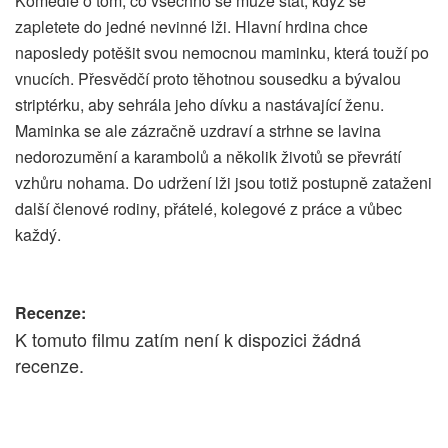
Komedie o tom, co všechno se může stát, když se
zapletete do jedné nevinné lži. Hlavní hrdina chce
naposledy potěšit svou nemocnou maminku, která touží po
vnucích. Přesvědčí proto těhotnou sousedku a bývalou
striptérku, aby sehrála jeho dívku a nastávající ženu.
Maminka se ale zázračně uzdraví a strhne se lavina
nedorozumění a karambolů a několik životů se převrátí
vzhůru nohama. Do udržení lži jsou totiž postupně zataženi
další členové rodiny, přátelé, kolegové z práce a vůbec
každý.
Recenze:
K tomuto filmu zatím není k dispozici žádná
recenze.