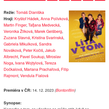
Režie:
Tomáš Dianiška
Hrají:
Kryštof Hádek
,
Anna Polívková
,
Martin Finger
,
Taťjana Medvecká
,
Veronika Žilková
,
Marek Geišberg
,
Zuzana Stavná
,
Kristína Svarinská
,
Gabriela Mikulková
,
Sandra
Nováková
,
Peter Kočiš
,
Jakub
Albrecht
,
Pavel Soukup
,
Miroslav
Noga
,
Ivana Wojtylová
,
Tereza
Dočkalová
,
Mariana Prachařová
,
Filip
Rajmont
,
Vendula Fialová
Premiéra v ČR:
14. 12. 2023
(
Bontonfilm
)
Synopse: