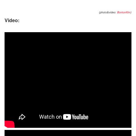
(photo&video:
Bontonfilm
)
Video: