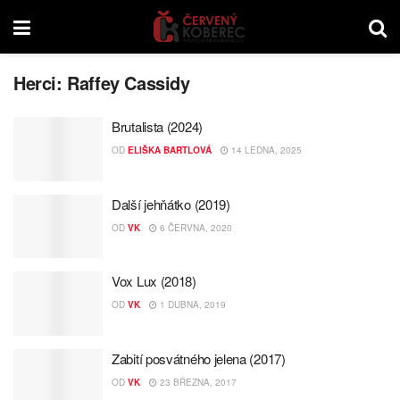
Herci:
Raffey Cassidy
Brutalista (2024)
OD
ELIŠKA BARTLOVÁ
14 LEDNA, 2025
Další jehňátko (2019)
OD
VK
6 ČERVNA, 2020
Vox Lux (2018)
OD
VK
1 DUBNA, 2019
Zabití posvátného jelena (2017)
OD
VK
23 BŘEZNA, 2017