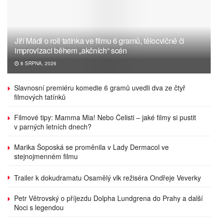
Jiří Mádl o roli tatínka ve filmu 6 gramů, tělocvičně či
improvizaci během „akčních“ scén
8 SRPNA, 2026
Slavnosní premiéru komedie 6 gramů uvedli dva ze čtyř
filmových tatínků
Filmové tipy: Mamma Mia! Nebo Čelisti – jaké filmy si pustit
v parných letních dnech?
Marika Šoposká se proměnila v Lady Dermacol ve
stejnojmenném filmu
Trailer k dokudramatu Osamělý vlk režiséra Ondřeje Veverky
Petr Větrovský o příjezdu Dolpha Lundgrena do Prahy a další
Noci s legendou