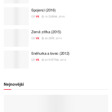
Spojenci (2016)
OD
VK
16 DUBNA, 2016
Země zítřka (2015)
OD
VK
26 ZÁŘÍ, 2014
Sněhurka a lovec (2012)
OD
VK
23 KVĚTNA, 2012
Nejnovější