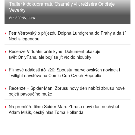
Trailer k dokudramatu Osamělý vlk režiséra Ondřeje
Veverky
5 SRPNA, 2026
Petr Větrovský o příjezdu Dolpha Lundgrena do Prahy a další
Noci s legendou
Recenze Virtuální přítelkyně: Dokument ukazuje
svět OnlyFans, ale bojí se jít víc do hloubky
Filmové události #31/26: Spoustu marvelovských novinek i
Twilight návštěva na Comic-Con Czech Republic
Recenze – Spider-Man: Zbrusu nový den nabízí zbrusu nové
pojetí pavoučího muže
Na premiéře filmu Spider-Man: Zbrusu nový den nechyběl
Adam Mišík, český hlas Toma Hollanda