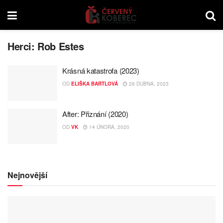
Herci:
Rob Estes
Krásná katastrofa (2023)
OD
ELIŠKA BARTLOVÁ
26 DUBNA, 2023
After: Přiznání (2020)
OD
VK
14 ÚNORA, 2020
Nejnovější