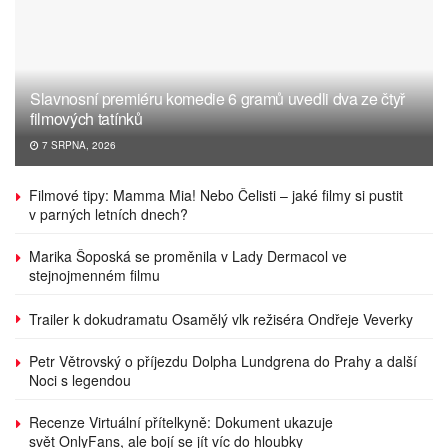
Slavnosní premiéru komedie 6 gramů uvedli dva ze čtyř
filmových tatínků
7 SRPNA, 2026
Filmové tipy: Mamma Mia! Nebo Čelisti – jaké filmy si pustit
v parných letních dnech?
Marika Šoposká se proměnila v Lady Dermacol ve
stejnojmenném filmu
Trailer k dokudramatu Osamělý vlk režiséra Ondřeje Veverky
Petr Větrovský o příjezdu Dolpha Lundgrena do Prahy a další
Noci s legendou
Recenze Virtuální přítelkyně: Dokument ukazuje
svět OnlyFans, ale bojí se jít víc do hloubky