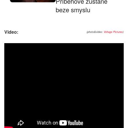
Příběhově zůstane
beze smyslu
Video:
(photo&video:
Voltage Pictures
)