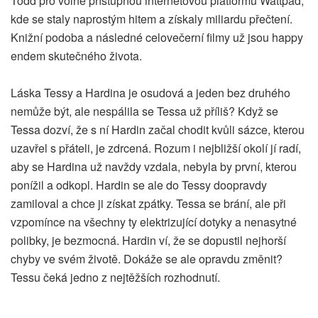
Todd pro volně přístupnou internetovou platformu Wattpad,
kde se staly naprostým hitem a získaly miliardu přečtení.
Knižní podoba a následné celovečerní filmy už jsou happy
endem skutečného života.
Láska Tessy a Hardina je osudová a jeden bez druhého
nemůže být, ale nespálila se Tessa už příliš? Když se
Tessa dozví, že s ní Hardin začal chodit kvůli sázce, kterou
uzavřel s přáteli, je zdrcená. Rozum i nejbližší okolí jí radí,
aby se Hardina už navždy vzdala, nebyla by první, kterou
ponížil a odkopl. Hardin se ale do Tessy doopravdy
zamiloval a chce ji získat zpátky. Tessa se brání, ale při
vzpomínce na všechny ty elektrizující dotyky a nenasytné
polibky, je bezmocná. Hardin ví, že se dopustil nejhorší
chyby ve svém životě. Dokáže se ale opravdu změnit?
Tessu čeká jedno z nejtěžších rozhodnutí.