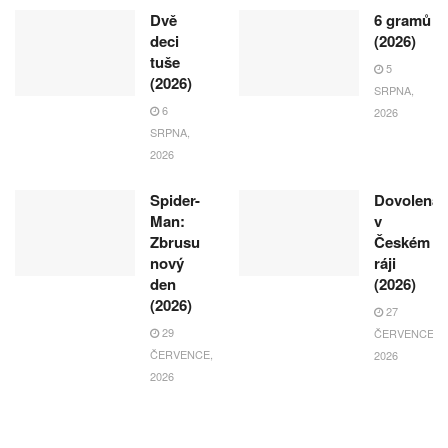
Dvě
6 gramů
deci
(2026)
tuše
5
(2026)
SRPNA,
6
2026
SRPNA,
2026
Spider-
Dovolená
Man:
v
Zbrusu
Českém
nový
ráji
den
(2026)
(2026)
27
29
ČERVENCE,
ČERVENCE,
2026
2026