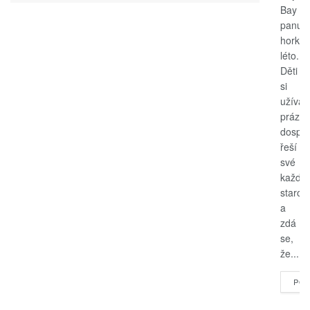
Bay
panuje
horké
léto.
Děti
si
užívají
prázdn
dospěl
řeší
své
každo
starost
a
zdá
se,
že...
POK