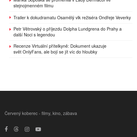
stejnojmenném filmu
Trailer k dokudramatu Osamělý vlk režiséra Ondřeje Veverky
Petr Větrovský o příjezdu Dolpha Lundgrena do Prahy a
další Noci s legendou
Recenze Virtuální přítelkyně: Dokument ukazuje
svět OnlyFans, ale bojí se jít víc do hloubky
Červený koberec - filmy, kino, zábava