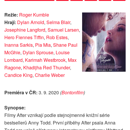
Režie:
Roger Kumble
Hrají:
Dylan Arnold
,
Selma Blair
,
Josephine Langford
,
Samuel Larsen
,
Hero Fiennes Tiffin
,
Rob Estes
,
Inanna Sarkis
,
Pia Mia
,
Shane Paul
McGhie
,
Dylan Sprouse
,
Louise
Lombard
,
Karimah Westbrook
,
Max
Ragone
,
Khadijha Red Thunder
,
Candice King
,
Charlie Weber
Premiéra v ČR:
3. 9. 2020
(
Bontonfilm
)
Synopse:
Filmy After vznikají podle stejnojmenné knižní série
bestsellerů Anny Todd. První příběhy After psala Anna