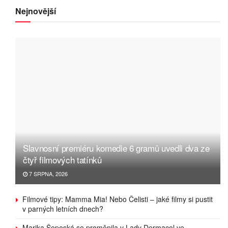
Nejnovější
Slavnosní premiéru komedie 6 gramů uvedli dva ze
čtyř filmových tatínků
7 SRPNA, 2026
Filmové tipy: Mamma Mia! Nebo Čelisti – jaké filmy si pustit
v parných letních dnech?
Marika Šoposká se proměnila v Lady Dermacol ve