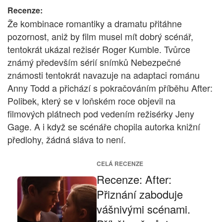
Recenze:
Že kombinace romantiky a dramatu přitáhne
pozornost, aniž by film musel mít dobrý scénář,
tentokrát ukázal režisér Roger Kumble. Tvůrce
známý především sérií snímků Nebezpečné
známosti tentokrát navazuje na adaptaci románu
Anny Todd a přichází s pokračováním příběhu After:
Polibek, který se v loňském roce objevil na
filmových plátnech pod vedením režisérky Jeny
Gage. A i když se scénáře chopila autorka knižní
předlohy, žádná sláva to není.
CELÁ RECENZE
Recenze: After:
Přiznání zaboduje
vášnivými scénami.