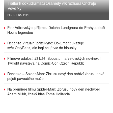
Trailer k dokudramatu Osamělý vlk režiséra Ondřeje
Veverky
5 SRPNA, 2026
Petr Větrovský o příjezdu Dolpha Lundgrena do Prahy a další
Noci s legendou
Recenze Virtuální přítelkyně: Dokument ukazuje
svět OnlyFans, ale bojí se jít víc do hloubky
Filmové události #31/26: Spoustu marvelovských novinek i
Twilight návštěva na Comic-Con Czech Republic
Recenze – Spider-Man: Zbrusu nový den nabízí zbrusu nové
pojetí pavoučího muže
Na premiéře filmu Spider-Man: Zbrusu nový den nechyběl
Adam Mišík, český hlas Toma Hollanda