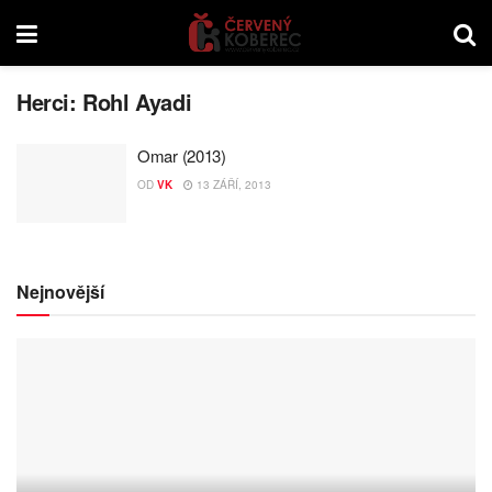
Herci:
Rohl Ayadi
Omar (2013)
OD
VK
13 ZÁŘÍ, 2013
Nejnovější